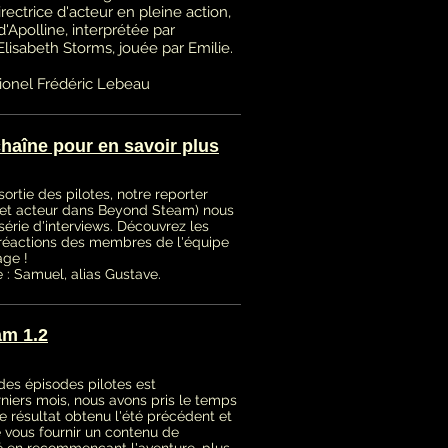
rectrice d'acteur en pleine action,
Apolline, interprétée par
Elisabeth Storms, jouée par Emilie.
Lionel Frédéric Lebeau
haîne pour en savoir plus
sortie des pilotes, notre reporter
e et acteur dans Beyond Steam) nous
érie d'interviews. Découvrez les
s réactions des membres de l'équipe
age !
 : Samuel, alias Gustave.
m 1.2
des épisodes pilotes est
niers mois, nous avons pris le temps
le résultat obtenu l'été précédent et
 vous fournir un contenu de
té en recommençant l'aventure, plus