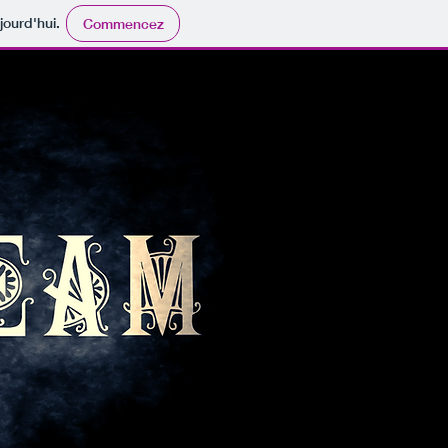
jourd'hui.
Commencez
am