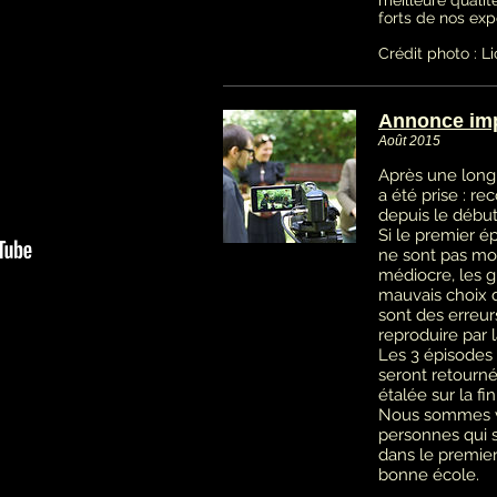
forts de nos exp
Crédit photo : L
Annonce imp
Août 2015
Après une longu
a été prise : r
depuis le début
Si le premier ép
ne sont pas mon
médiocre, les g
mauvais choix d
sont des erreu
reproduire par l
Les 3 épisodes 
seront retournés
étalée sur la fi
Nous sommes v
personnes qui 
dans le premier
bonne école.