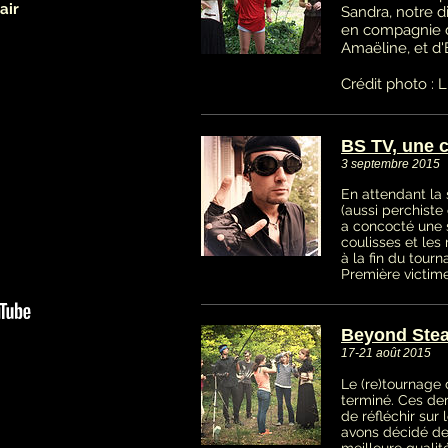
air
Sandra, notre di
en compagnie d'
Amaëline, et d'
Crédit photo : 
BS TV, une c
3 septembre 2015
En attendant la 
(aussi perchist
a concocté une s
coulisses et le
à la fin du tourn
Première victime
Beyond Stea
17-21 août 2015
Le (re)tournage 
terminé. Ces der
de réfléchir sur 
avons décidé de
meilleure quali