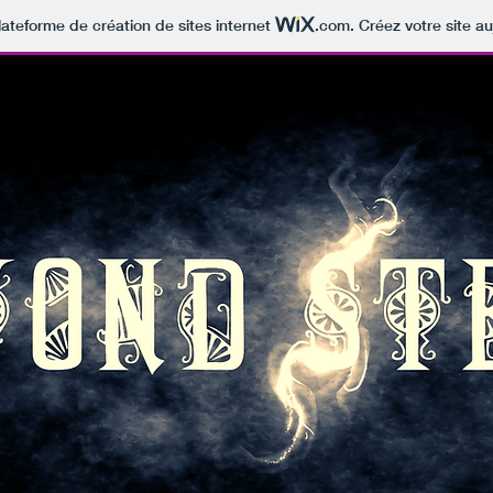
lateforme de création de sites internet
.com
. Créez votre site au
eyond Ste