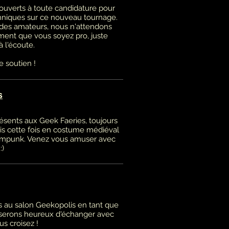
verts à toute candidature pour
hniques sur ce nouveau tournage.
es amateurs, nous n'attendons
ment que vous soyez pro, juste
à l'écoute.
e soutien !
s
ésents aux Geek Faeries, toujours
ais cette fois en costume médiéval
ampunk. Venez vous amuser avec
:)
 au salon Geekopolis en tant que
s serons heureux d'échanger avec
us croisez !