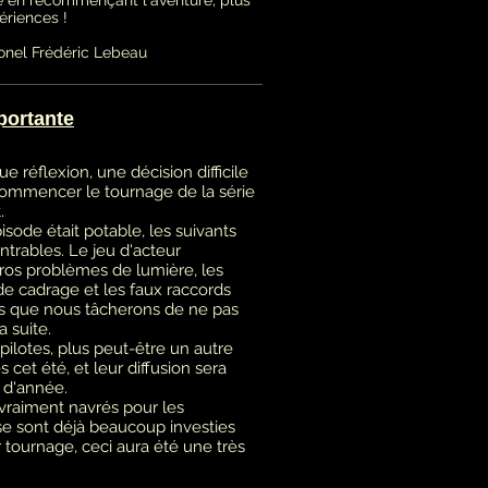
ériences !
ionel Frédéric Lebeau
ortante
e réflexion, une décision difficile
ecommencer le tournage de la série
.
isode était potable, les suivants
trables. Le jeu d'acteur
ros problèmes de lumière, les
e cadrage et les faux raccords
rs que nous tâcherons de ne pas
a suite.
pilotes, plus peut-être un autre
 cet été, et leur diffusion sera
n d'année.
raiment navrés pour les
se sont déjà beaucoup investies
 tournage, ceci aura été une très